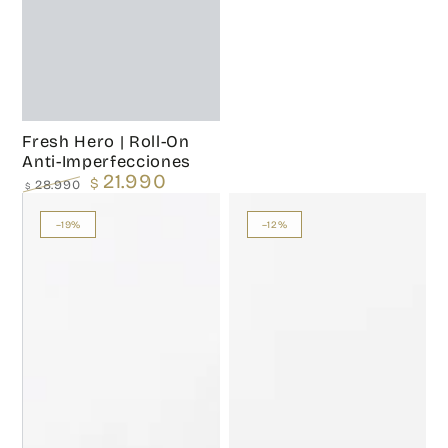
Fresh Hero | Roll-On
Anti-Imperfecciones
21.990
$
28.990
$
Precio
Precio
regular
de
venta
–19%
–12%