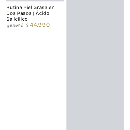
Rutina Piel Grasa en
Dos Pasos | Ácido
Salicílico
44.990
$
55.290
$
Precio
Precio
regular
de
venta