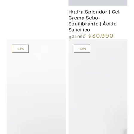
Hydra Splendor | Gel
Crema Sebo-
Equilibrante | Ácido
Salicílico
30.990
$
34.990
$
Precio
Precio
regular
de
venta
–18%
–12%