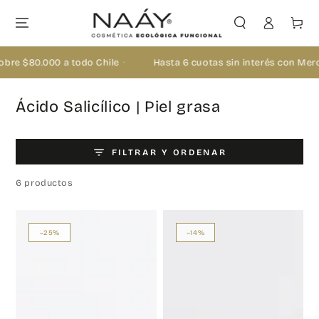
IR AL CONTENIDO
Iniciar
Carrito
sesión
re $80.000 a todo Chile
·
Hasta 6 cuotas sin interés con Merca
Colección:
Ácido Salicílico | Piel grasa
FILTRAR Y ORDENAR
6 productos
–25%
–14%