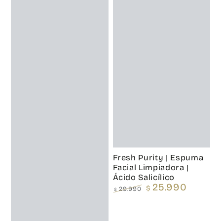
Fresh Purity | Espuma
Facial Limpiadora |
Ácido Salicílico
25.990
$
29.990
$
Precio
Precio
regular
de
venta