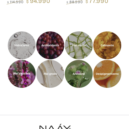
94.990
77.990
$
$
114.590
88.590
$
$
Precio
Precio
Precio
Precio
regular
de
regular
de
venta
venta