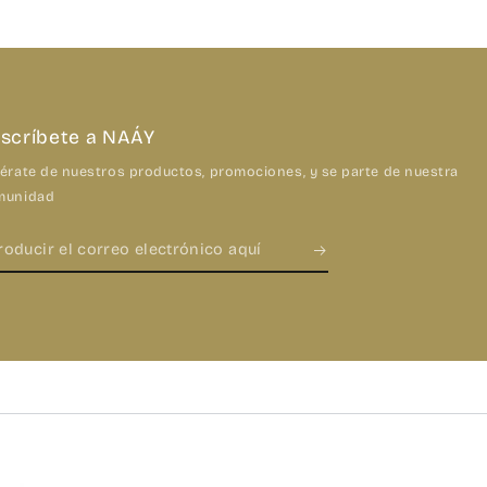
scríbete a NAÁY
érate de nuestros productos, promociones, y se parte de nuestra
munidad
roducir
rreo
ectrónico
uí