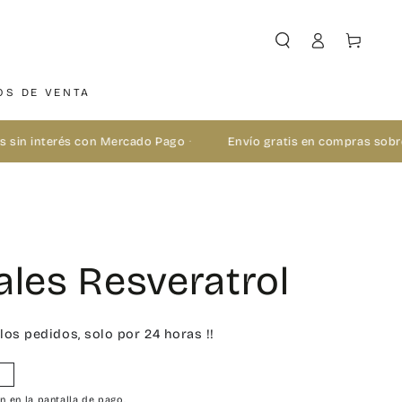
Iniciar
Carrito
sesión
OS DE VENTA
sin interés con Mercado Pago
·
Envío gratis en compras sobre 
ales Resveratrol
los pedidos, solo por 24 horas !!
%
n en la pantalla de pago.