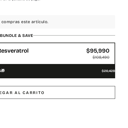
compras este artículo.
BUNDLE & SAVE
Resveratrol
$95,990
$108,490
S🎁
$26,428
EGAR AL CARRITO