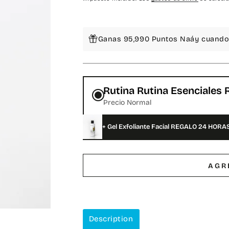
regular
de
venta
Ganas 95,990 Puntos Naáy cuando 
Rutina Rutina Esenciales 
Precio Normal
+ Gel Exfoliante Facial REGALO 24 HORA
AGR
Description