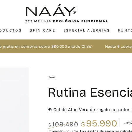
ODUCTOS
SKIN CARE
ESPECIAL ALERGIAS
PUNT
gratis en compras sobre $80.000 a todo Chile
·
Hasta 6 cuotas 
NAÁY
Rutina Esenci
🎁 Gel de Aloe Vera de regalo en todos 
95.990
108.490
$
–12
$
Precio
Precio
Impuesto incluido. Los
gastos de envío
se calcula