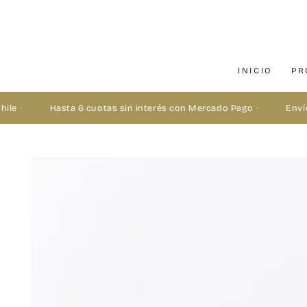
IR AL CONTENIDO
INICIO
PR
le
·
Hasta 6 cuotas sin interés con Mercado Pago
·
Envío 
IR A LA INFORMACIÓN
DEL PRODUCTO